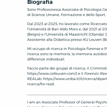
Biografia
Sono Professoressa Associata di Psicologia Ge
di Scienze Umane, Formazione e dello Sport, 
Dal 2023 al 2025, ho lavorato come Ricercator
l'Università di Bari Aldo Moro e, dal 2021 a
(Belgio) e l'Università di Maastricht (Olanda). 
Assistente alla Didattica presso KU Leuven (B
Mi occupo di ricerca in Psicologia Forense e Ps
ricerca sono la memoria, la memoria autobiogr
differenze individuali.
Faccio parte dei gruppi di ricerca, il
Criminolo
https://www.celleuven.com/) e il
Forensic-Res
REALab; https://www.uniba.it/it/ricerca/dipa
ricerca/for-real).
_________________________________________
I am an Associate Professor of General Psycho