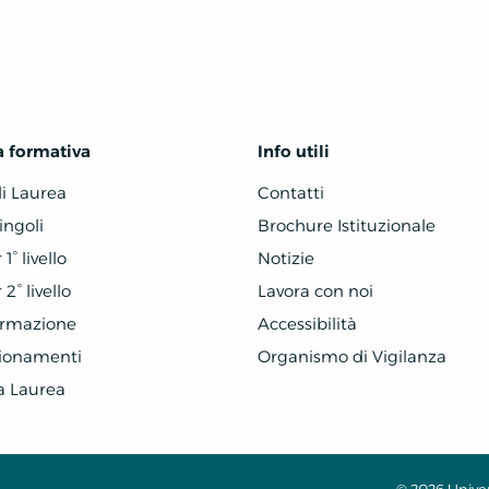
a formativa
Info utili
di Laurea
Contatti
ingoli
Brochure Istituzionale
1° livello
Notizie
2° livello
Lavora con noi
ormazione
Accessibilità
zionamenti
Organismo di Vigilanza
a Laurea