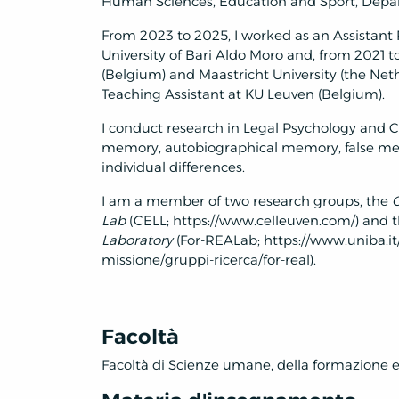
Human Sciences, Education and Sport, Depar
From 2023 to 2025, I worked as an Assistant P
University of Bari Aldo Moro and, from 2021 
(Belgium) and Maastricht University (the Neth
Teaching Assistant at KU Leuven (Belgium).
I conduct research in Legal Psychology and C
memory, autobiographical memory, false me
individual differences.
I am a member of two research groups, the
C
Lab
(CELL; https://www.celleuven.com/) and 
Laboratory
(For-REALab; https://www.uniba.it/
missione/gruppi-ricerca/for-real).
Facoltà
Facoltà di Scienze umane, della formazione e