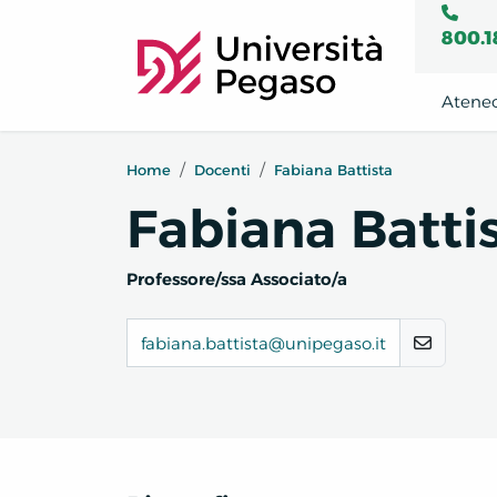
800.1
Atene
Home
Docenti
Fabiana Battista
Fabiana Batti
Professore/ssa Associato/a
fabiana.battista@unipegaso.it