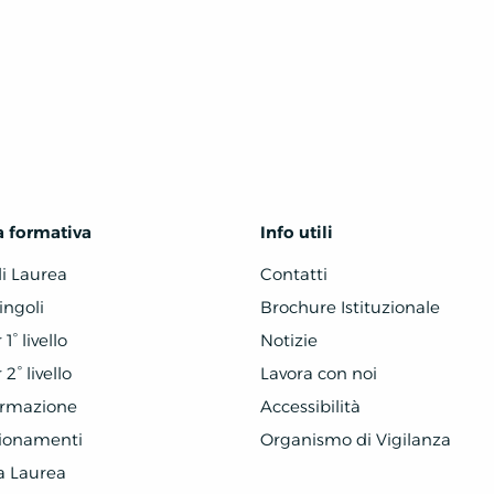
a formativa
Info utili
di Laurea
Contatti
ingoli
Brochure Istituzionale
1° livello
Notizie
2° livello
Lavora con noi
ormazione
Accessibilità
zionamenti
Organismo di Vigilanza
a Laurea