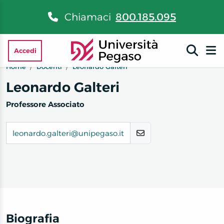
Chiamaci
800.185.095
Accedi
Home
Docenti
Leonardo Galteri
Leonardo Galteri
Professore Associato
leonardo.galteri@unipegaso.it
Biografia