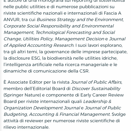
È autore di una monografia sul reporting di sostenibilità
nelle public utilities e di numerose pubblicazioni su
riviste scientifiche nazionali e internazionali di Fascia A
ANVUR, tra cui
Business Strategy and the Environment
,
Corporate Social Responsibility and Environmental
Management
,
Technological Forecasting and Social
Change
,
Utilities Policy
,
Management Decision
e
Journal
of Applied Accounting Research
. I suoi lavori esplorano,
tra gli altri temi, la governance delle imprese partecipate,
la disclosure ESG, la biodiversità nelle utilities idriche,
l’intelligenza artificiale nella ricerca manageriale e le
dinamiche di comunicazione della CSR.
È Associate Editor per la rivista
Journal of Public Affairs
,
membro dell’Editorial Board di
Discover Sustainability
(Springer Nature) e componente di Early Career Review
Board per riviste internazionali quali
Leadership &
Organization Development Journal
e
Journal of Public
Budgeting, Accounting & Financial Management
. Svolge
attività di reviewer per numerose riviste scientifiche di
rilievo internazionale.