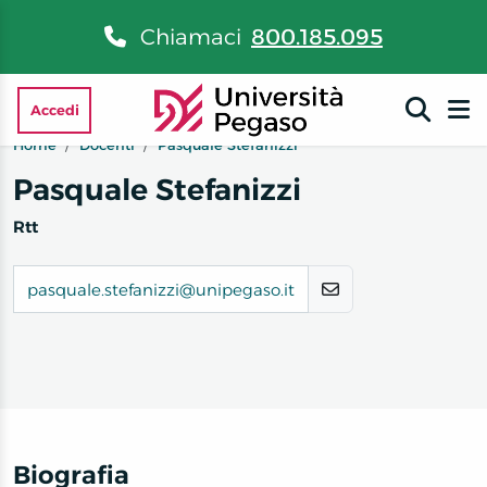
Chiamaci
800.185.095
Accedi
Home
Docenti
Pasquale Stefanizzi
Pasquale Stefanizzi
Rtt
pasquale.stefanizzi@unipegaso.it
Biografia