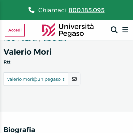
Chiamaci
800.185.095
Accedi
Home
Docenti
Valerio Mori
Valerio Mori
Rtt
valerio.mori@unipegaso.it
Biografia