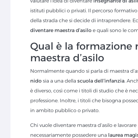
valutare l’idea di diventare
insegnante di asil
istituti pubblici o privati. Il percorso formativ
della strada che si decide di intraprendere. E
diventare maestra d’asilo
e quali sono le com
Qual è la formazione r
maestra d’asilo
Normalmente quando si parla di maestra d’asilo
nido
sia a una della
scuola dell’infanzia
. Anch
è diverso, così come i titoli di studio che è n
professione. Inoltre, i titoli che bisogna poss
in ambito pubblico o privato.
Chi vuole diventare maestra d’asilo e lavorare
necessariamente possedere una
laurea magis