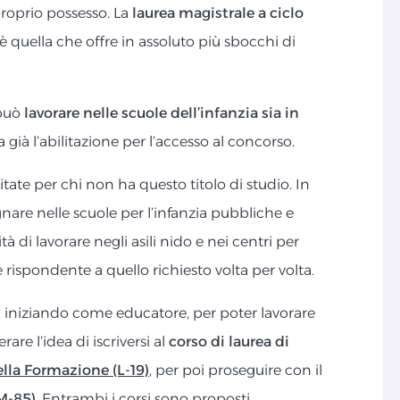
proprio possesso. La
laurea magistrale a ciclo
è quella che offre in assoluto più sbocchi di
 può
lavorare nelle scuole dell’infanzia sia in
a già l’abilitazione per l’accesso al concorso.
tate per chi non ha questo titolo di studio. In
egnare nelle scuole per l’infanzia pubbliche e
à di lavorare negli asili nido e nei centri per
e rispondente a quello richiesto volta per volta.
a iniziando come educatore, per poter lavorare
rare l’idea di iscriversi al
corso di laurea di
lla Formazione (L-19)
, per poi proseguire con il
M-85)
. Entrambi i corsi sono proposti