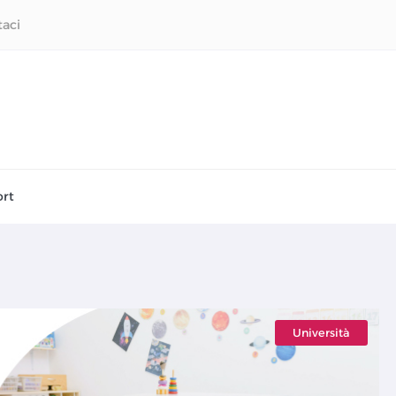
taci
rt
Università