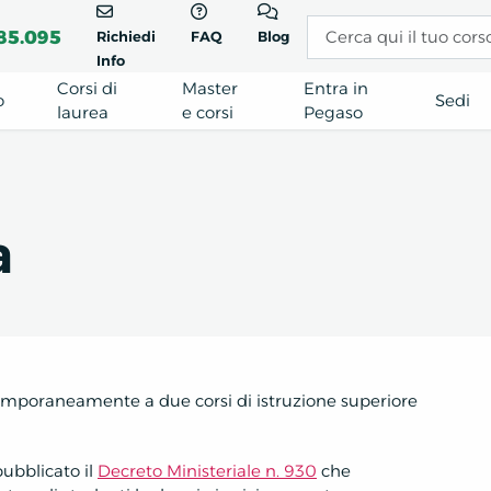
85.095
Richiedi
FAQ
Blog
Info
Corsi di
Master
Entra in
o
Sedi
laurea
e corsi
Pegaso
a
ntemporaneamente a due corsi di istruzione superiore
pubblicato il
Decreto Ministeriale n. 930
che