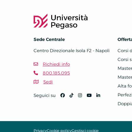
Sede Centrale
Offert
Centro Direzionale Isola F2 - Napoli
Corsi 
Corsi s
Richiedi info
Master 
800.185.095
Master 
Sedi
Alta f
Perfe
Seguici su
Doppi
Privacy
Cookie policy
Gestisci cookie