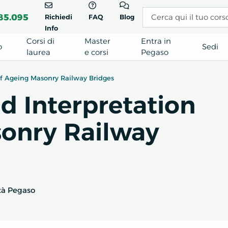
85.095
Richiedi
FAQ
Blog
Info
Corsi di
Master
Entra in
o
Sedi
laurea
e corsi
Pegaso
of Ageing Masonry Railway Bridges
d Interpretation
sonry Railway
tà Pegaso