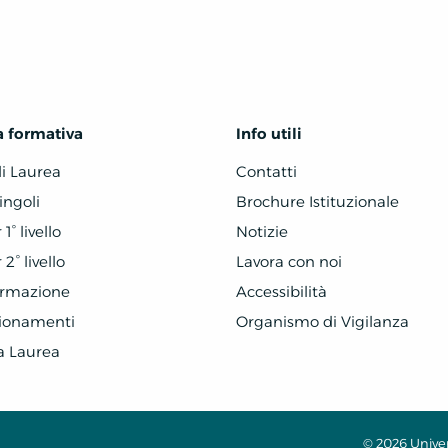
a formativa
Info utili
di Laurea
Contatti
ingoli
Brochure Istituzionale
1° livello
Notizie
2° livello
Lavora con noi
ormazione
Accessibilità
zionamenti
Organismo di Vigilanza
a Laurea
© 2026 Univers