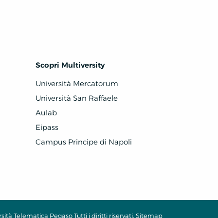
Scopri Multiversity
Università Mercatorum
Università San Raffaele
Aulab
Eipass
Campus Principe di Napoli
ità Telematica Pegaso Tutti i diritti riservati.
Sitemap