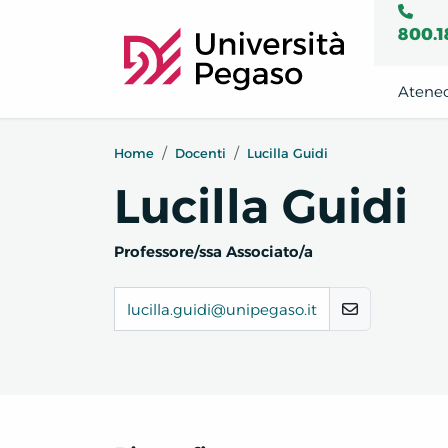
800.1
Atene
Home
Docenti
Lucilla Guidi
Lucilla Guidi
Professore/ssa Associato/a
lucilla.guidi@unipegaso.it