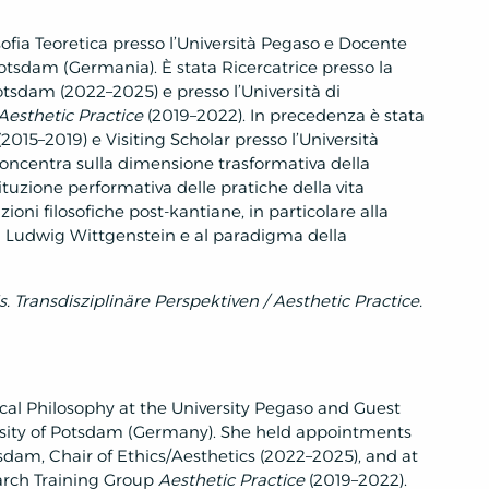
osofia Teoretica presso l’Università Pegaso e Docente
i Potsdam (Germania). È stata Ricercatrice presso la
Potsdam (2022–2025) e presso l’Università di
Aesthetic Practice
(2019–2022). In precedenza è stata
2015–2019) e Visiting Scholar presso l’Università
 concentra sulla dimensione trasformativa della
ituzione performativa delle pratiche della vita
zioni filosofiche post-kantiane, in particolare alla
di Ludwig Wittgenstein e al paradigma della
s.
Transdisziplinäre Perspektiven / Aesthetic Practice.
tical Philosophy at the University Pegaso and Guest
versity of Potsdam (Germany). She held appointments
tsdam, Chair of Ethics/Aesthetics (2022–2025), and at
earch Training Group
Aesthetic Practice
(2019–2022).