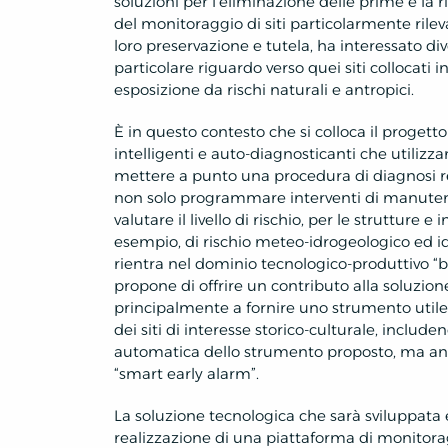
soluzioni per l’eliminazione delle prime e la 
del monitoraggio di siti particolarmente rilevan
loro preservazione e tutela, ha interessato div
particolare riguardo verso quei siti collocati
esposizione da rischi naturali e antropici.
È in questo contesto che si colloca il proget
intelligenti e auto-diagnosticanti che utilizzan
mettere a punto una procedura di diagnosi r
non solo programmare interventi di manutenz
valutare il livello di rischio, per le strutture e
esempio, di rischio meteo-idrogeologico ed idr
rientra nel dominio tecnologico-produttivo “ben
propone di offrire un contributo alla soluzi
principalmente a fornire uno strumento utile
dei siti di interesse storico-culturale, includ
automatica dello strumento proposto, ma an
“smart early alarm”.
La soluzione tecnologica che sarà sviluppata 
realizzazione di una piattaforma di monitorag