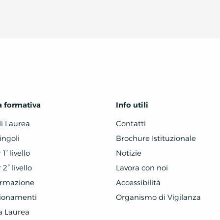
a formativa
Info utili
di Laurea
Contatti
ingoli
Brochure Istituzionale
1° livello
Notizie
2° livello
Lavora con noi
ormazione
Accessibilità
zionamenti
Organismo di Vigilanza
a Laurea