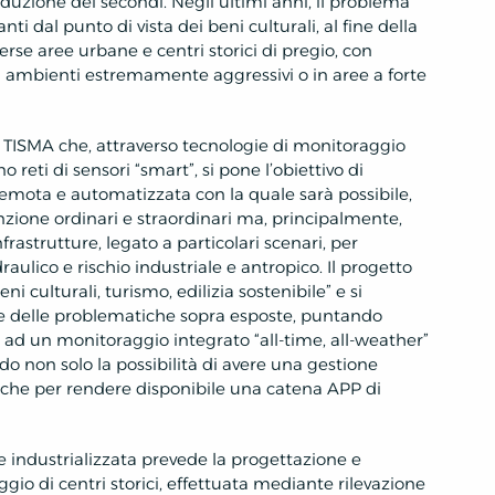
riduzione dei secondi. Negli ultimi anni, il problema
ti dal punto di vista dei beni culturali, al fine della
erse aree urbane e centri storici di pregio, con
 in ambienti estremamente aggressivi o in aree a forte
to TISMA che, attraverso tecnologie di monitoraggio
o reti di sensori “smart”, si pone l’obiettivo di
emota e automatizzata con la quale sarà possibile,
ione ordinari e straordinari ma, principalmente,
 infrastrutture, legato a particolari scenari, per
aulico e rischio industriale e antropico. Il progetto
i culturali, turismo, edilizia sostenibile” e si
one delle problematiche sopra esposte, puntando
 ad un monitoraggio integrato “all-time, all-weather”
endo non solo la possibilità di avere una gestione
che per rendere disponibile una catena APP di
e industrializzata prevede la progettazione e
gio di centri storici, effettuata mediante rilevazione