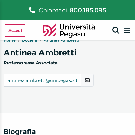
Chiamaci
800.185.095
Accedi
Home
Docenti
Antinea Ambretti
Antinea Ambretti
Professoressa Associata
antinea.ambretti@unipegaso.it
Biografia