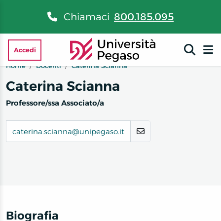
Chiamaci
800.185.095
Accedi
Home
Docenti
Caterina Scianna
Caterina Scianna
Professore/ssa Associato/a
caterina.scianna@unipegaso.it
Biografia