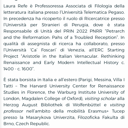
Laura Refe è Professoressa Associata di Filologia della
letteratura italiana presso l’Università Telematica Pegaso.
In precedenza ha ricoperto il ruolo di Ricercatrice presso
l’Università per Stranieri di Perugia, dove è stata
Responsabile di Unità del PRIN 2022 PNRR “Petrarch
and the Reformation: Pahs of a Troubled Reception”. In
qualità di assegnista di ricerca ha collaborato, presso
l’Università ‘Ca’ Foscari’ di Venezia, all’ERC Starting
Project “Aristotle in the Italian Vernacular.
Rethinking
Renaissance and Early Modern Intellectual History c.
1400 - c. 1600”.
È stata borsista in Italia e all’estero (Parigi, Messina, Villa I
Tatti – The Harvard University Center for Renaissance
Studies in Florence, the Warburg Institute University of
London, Magdalen College of Oxford)
,
visiting scholar
alla
Herzog August Bibliothek di Wolfenbüttel e
visiting
professor
nell’ambito della mobilità Erasmus+ Tucep
presso la Masarykova Univerzita, Filozoficka Fakulta di
Brno, Czech Republic
.