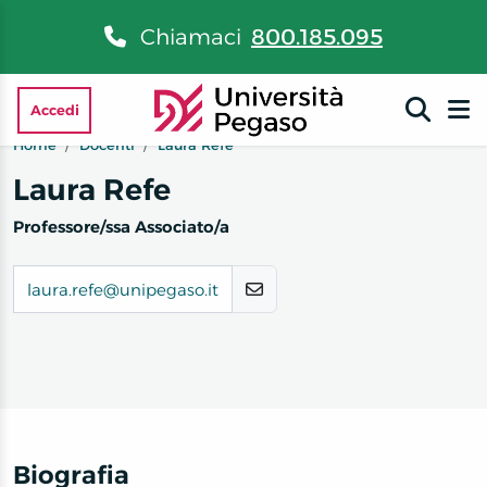
Chiamaci
800.185.095
Accedi
Home
Docenti
Laura Refe
Laura Refe
Professore/ssa Associato/a
laura.refe@unipegaso.it
Biografia