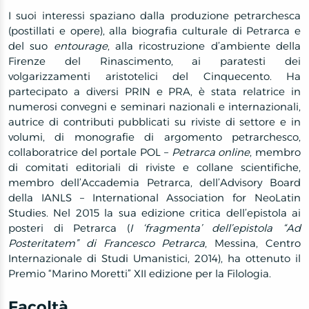
I suoi interessi spaziano dalla produzione petrarchesca
(postillati e opere), alla biografia culturale di Petrarca e
del suo
entourage
, alla ricostruzione d’ambiente della
Firenze del Rinascimento, ai paratesti dei
volgarizzamenti aristotelici del Cinquecento. Ha
partecipato a diversi PRIN e PRA, è stata relatrice in
numerosi convegni e seminari nazionali e internazionali,
autrice di contributi pubblicati su riviste di settore e in
volumi, di monografie di argomento petrarchesco,
collaboratrice del portale POL –
Petrarca online
,
membro
di comitati editoriali di riviste e collane scientifiche,
membro dell’Accademia Petrarca, dell’Advisory Board
della IANLS
–
International Association for NeoLatin
Studies.
Nel 2015 la sua edizione critica dell’epistola ai
posteri di Petrarca (
I ‘fragmenta’ dell’epistola “Ad
Posteritatem” di Francesco Petrarca
, Messina, Centro
Internazionale di Studi Umanistici, 2014), ha ottenuto il
Premio “Marino Moretti” XII edizione per la Filologia.
Facoltà