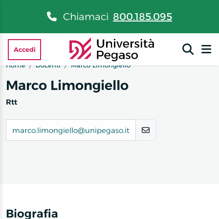
Chiamaci
800.185.095
Accedi
Home
Docenti
Marco Limongiello
Marco Limongiello
Rtt
marco.limongiello@unipegaso.it
Biografia