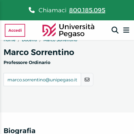
Chiamaci
800.185.095
Accedi
Home
Docenti
Marco Sorrentino
Marco Sorrentino
Professore Ordinario
marco.sorrentino@unipegaso.it
Biografia