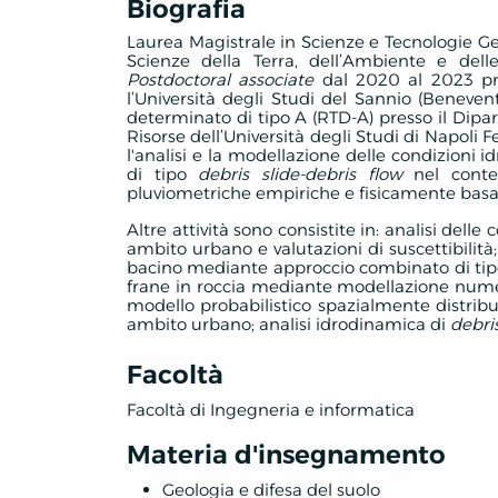
Biografia
Laurea Magistrale in Scienze e Tecnologie Ge
Scienze della Terra, dell’Ambiente e delle
Postdoctoral associate
dal 2020 al 2023 pres
l’Università degli Studi del Sannio (Benev
determinato di tipo A (RTD-A) presso il Dipar
Risorse dell’Università degli Studi di Napoli Fe
l'analisi e la modellazione delle condizioni 
di tipo
debris slide-debris flow
nel contest
pluviometriche empiriche e fisicamente basa
Altre attività sono consistite in: analisi dell
ambito urbano e valutazioni di suscettibilità;
bacino mediante approccio combinato di tipo s
frane in roccia mediante modellazione numeri
modello probabilistico spazialmente distribu
ambito urbano; analisi idrodinamica di
debri
Facoltà
Facoltà di Ingegneria e informatica
Materia d'insegnamento
Geologia e difesa del suolo