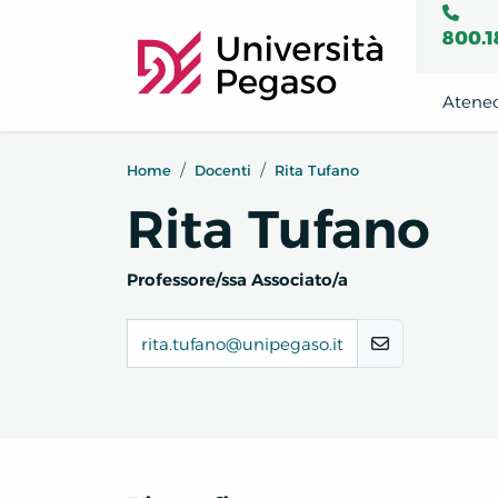
800.1
Atene
Home
Docenti
Rita Tufano
Rita Tufano
Professore/ssa Associato/a
rita.tufano@unipegaso.it