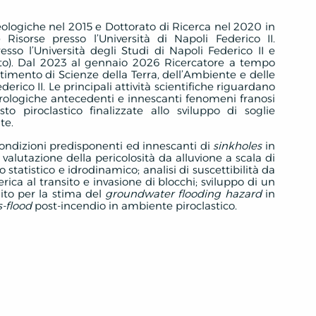
ologiche nel 2015 e Dottorato di Ricerca nel 2020 in
 Risorse presso l’Università di Napoli Federico II.
so l’Università degli Studi di Napoli Federico II e
ento). Dal 2023 al gennaio 2026 Ricercatore a tempo
timento di Scienze della Terra, dell’Ambiente e delle
derico II. Le principali attività scientifiche riguardano
idrologiche antecedenti e innescanti fenomeni franosi
o piroclastico finalizzate allo sviluppo di soglie
te.
e condizioni predisponenti ed innescanti di
sinkholes
in
 valutazione della pericolosità da alluvione a scala di
tatistico e idrodinamico; analisi di suscettibilità da
ca al transito e invasione di blocchi; sviluppo di un
ito per la stima del
groundwater flooding hazard
in
s-flood
post-incendio in ambiente piroclastico.