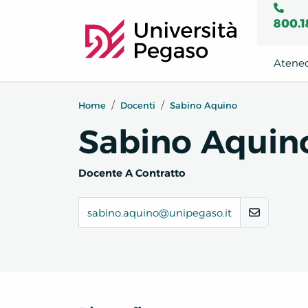
800.1
Atene
Home
Docenti
Sabino Aquino
Sabino Aquin
Docente A Contratto
sabino.aquino@unipegaso.it