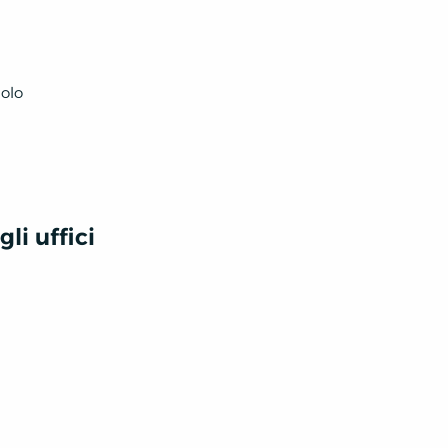
uolo
li uffici