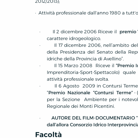
2012/2013);
·
Attività professionale dall'anno 1980 a tutt'o
·
Il 2 dicembre 2006 Riceve il
premio 
carattere idrogeologico.
·
Il 17 dicembre 2006, nell’ambito de
della Presidenza del Senato della Repu
idriche della Provincia di Avellino”.
·
Il 15 Marzo 2008
Riceve il
“Premio I
Imprenditoria-Sport-Spettacolo) qual
attività professionale svolta.
·
Il 6 Agosto
2009 in Contursi Terme
“
Premio
Nazionale
“Contursi
Terme”
- 
per la Sezione
Ambiente per i notevoli
Regionale dei Monti Picentini.
·
AUTORE DEL FILM-DOCUMENTARIO “Un 
dall’allora Consorzio Idrico Interprovinci
Facoltà