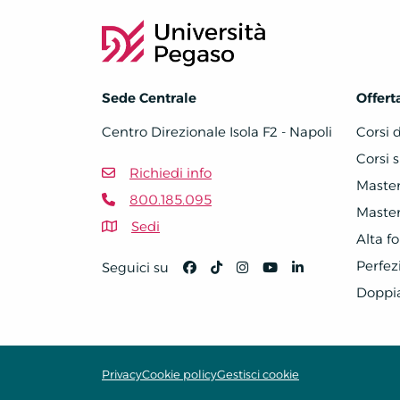
Sede Centrale
Offert
Centro Direzionale Isola F2 - Napoli
Corsi 
Corsi s
Richiedi info
Master 
800.185.095
Master 
Sedi
Alta f
Perfe
Seguici su
Doppi
Privacy
Cookie policy
Gestisci cookie