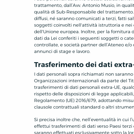
trattamento, dall’Avv. Antonio Musio, in quali
qualità di Sub-Responsabile del trattamento. A
diffusi, né saranno comunicati a terzi, fatti sal
soggetti coinvolti nell'attività istruttoria e ne
dell'Unione europea. Inoltre, per la fornitura 
dati da Lei conferiti i seguenti soggetti o cate
controllate, e società partner dell’Ateneo e/o 
annunci di stage e lavoro.
Trasferimento dei dati extr
I dati personali sopra richiamati non saranno 
Organizzazioni internazionali da parte del Tito
trasferimenti di dati personali extra-UE, qual
rispetto delle disposizioni di legge applicabili
Regolamento (UE) 2016/679, adottando misu
clausole contrattuali standard o altri strumen
Si precisa inoltre che, nell’eventualità in cui 
effettui trasferimenti di dati verso Paesi terzi
saranno effettuati esclusivamente sotto la loro