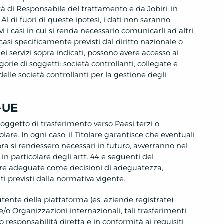
tà di Responsabile del trattamento e da Jobiri, in
l di fuori di queste ipotesi, i dati non saranno
vi i casi in cui si renda necessario comunicarli ad altri
i casi specificamente previsti dal diritto nazionale o
dei servizi sopra indicati, possono avere accesso ai
gorie di soggetti: società controllanti, collegate e
delle società controllanti per la gestione degli
a-UE
oggetto di trasferimento verso Paesi terzi o
lare. In ogni caso, il Titolare garantisce che eventuali
ora si rendessero necessari in futuro, avverranno nel
, in particolare degli artt. 44 e seguenti del
re adeguate come decisioni di adeguatezza,
ti previsti dalla normativa vigente.
l’utente della piattaforma (es. aziende registrate)
 e/o Organizzazioni internazionali, tali trasferimenti
 responsabilità diretta e in conformità ai requisiti