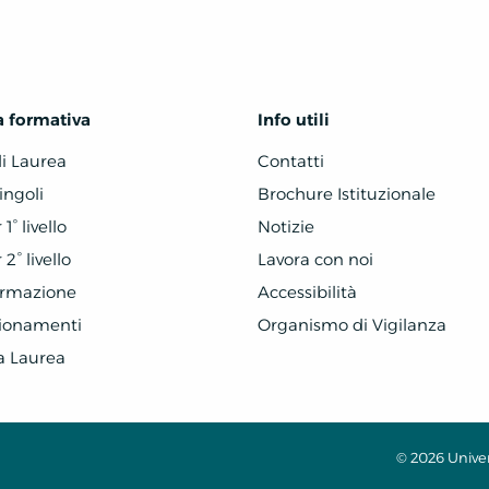
a formativa
Info utili
di Laurea
Contatti
ingoli
Brochure Istituzionale
1° livello
Notizie
2° livello
Lavora con noi
ormazione
Accessibilità
zionamenti
Organismo di Vigilanza
a Laurea
© 2026 Univers