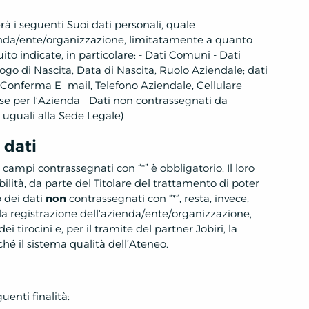
erà i seguenti Suoi dati personali, quale
enda/ente/organizzazione, limitatamente a quanto
ito indicate, in particolare: - Dati Comuni - Dati
 di Nascita, Data di Nascita, Ruolo Aziendale; dati
onferma E- mail, Telefono Aziendale, Cellulare
esse per l’Azienda - Dati non contrassegnati da
 uguali alla Sede Legale)
 dati
i campi contrassegnati con “*” è obbligatorio. Il loro
ità, da parte del Titolare del trattamento di poter
o dei dati
non
contrassegnati con “*”, resta, invece,
la registrazione dell'azienda/ente/organizzazione,
i tirocini e, per il tramite del partner Jobiri, la
hé il sistema qualità dell’Ateneo.
guenti finalità: