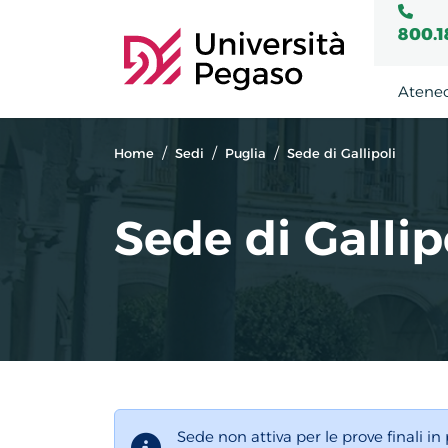
800.1
Atene
Home
Sedi
Puglia
Sede di Gallipoli
Sede di Gallip
Sede non attiva per le prove finali in