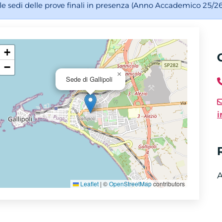
lle sedi delle prove finali in presenza (Anno Accademico 25/
+
−
×
Sede di Gallipoli
i
A
Leaflet
|
©
OpenStreetMap
contributors