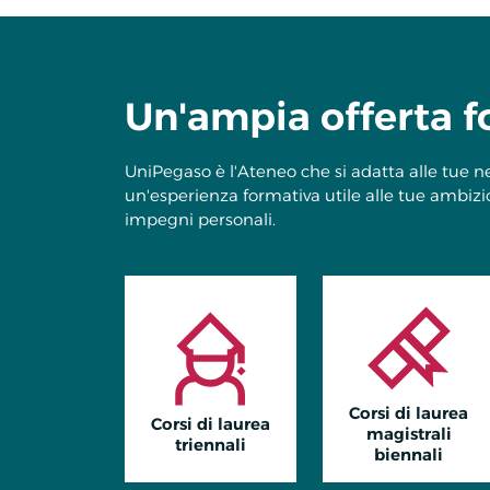
Un'ampia offerta f
UniPegaso è l'Ateneo che si adatta alle tue nec
un'esperienza formativa utile alle tue ambizion
impegni personali.
Corsi di laurea
Corsi di laurea
magistrali
triennali
biennali