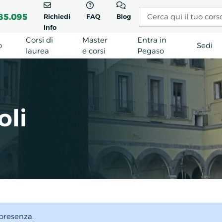
85.095
Richiedi
FAQ
Blog
Info
Corsi di
Master
Entra in
o
Sedi
laurea
e corsi
Pegaso
oli
 presenza.