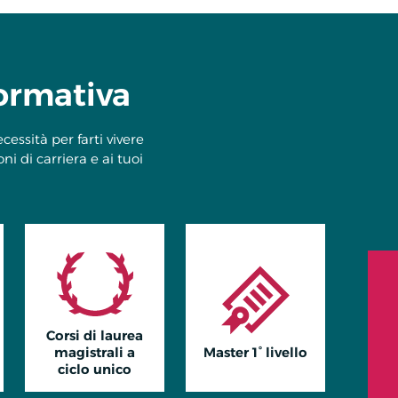
ormativa
essità per farti vivere
i di carriera e ai tuoi
Corsi di laurea
magistrali a
Master 1° livello
ciclo unico