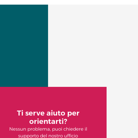
Ti serve aiuto per
orientarti?
Nessun problema, puoi chiedere il
supporto del nostro ufficio