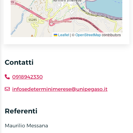
Leaflet
|
©
OpenStreetMap
contributors
Contatti
0918942330
infosedeterminimerese@unipegaso.it
Referenti
Maurilio Messana