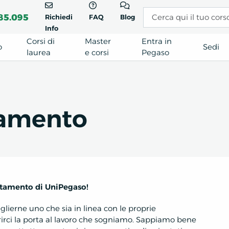
85.095
Richiedi
FAQ
Blog
Info
Corsi di
Master
Entra in
o
Sedi
laurea
e corsi
Pegaso
tamento
ientamento di UniPegaso!
eglierne uno che sia in linea con le proprie
rirci la porta al lavoro che sogniamo. Sappiamo bene