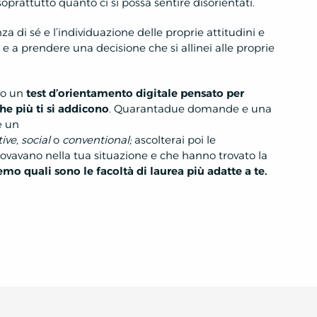
oprattutto quanto ci si possa sentire disorientati.
a di sé e l’individuazione delle proprie attitudini e
i e a prendere una decisione che si allinei alle proprie
to un
test d’orientamento digitale pensato per
che più ti si addicono
. Quarantadue domande e una
e un
tive
,
social
o
conventional;
ascolterai poi le
 trovavano nella tua situazione e che hanno trovato la
eremo quali sono le facoltà di laurea più adatte a te.