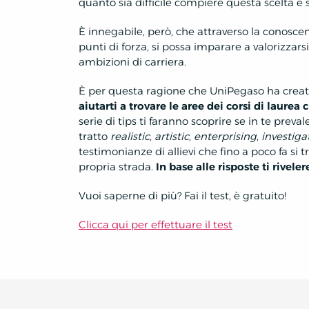
quanto sia difficile compiere questa scelta e s
È innegabile, però, che attraverso la conoscenz
punti di forza, si possa imparare a valorizzars
ambizioni di carriera.
È per questa ragione che UniPegaso ha crea
aiutarti a trovare le aree dei corsi di laurea 
serie di tips ti faranno scoprire se in te preval
tratto
realistic
,
artistic
,
enterprising
,
investiga
testimonianze di allievi che fino a poco fa si
propria strada.
In base alle risposte ti rivel
Vuoi saperne di più? Fai il test, è gratuito!
Clicca qui per effettuare il test