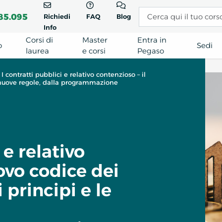
85.095
Richiedi
FAQ
Blog
Info
Corsi di
Master
Entra in
o
Sedi
laurea
e corsi
Pegaso
I contratti pubblici e relativo contenzioso – il
le nuove regole, dalla programmazione
 e relativo
ovo codice dei
i principi e le