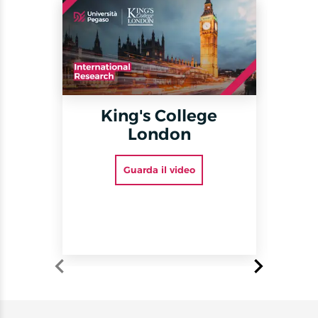
King's College
Th
London
Guarda il video
Item
1
of