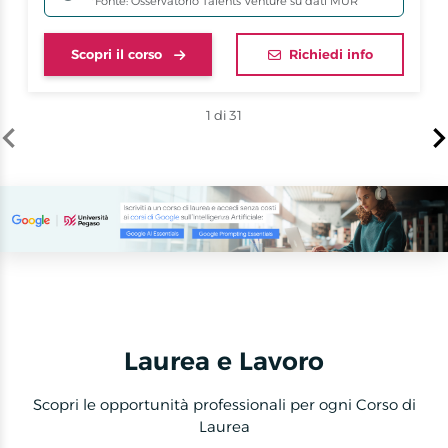
*Fonte: Osservatorio Talents Venture su dati MUR
Scopri il corso
Richiedi info
1 di 31
Item
1
of
31
Laurea e Lavoro
Scopri le opportunità professionali per ogni Corso di
Laurea