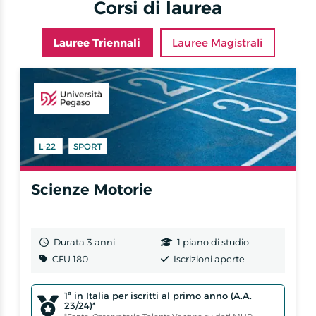
Corsi di laurea
Lauree Triennali
Lauree Magistrali
L-22
SPORT
Scienze Motorie
Durata 3 anni
1 piano di studio
CFU 180
Iscrizioni aperte
1ª in Italia per iscritti al primo anno (A.A.
23/24)*