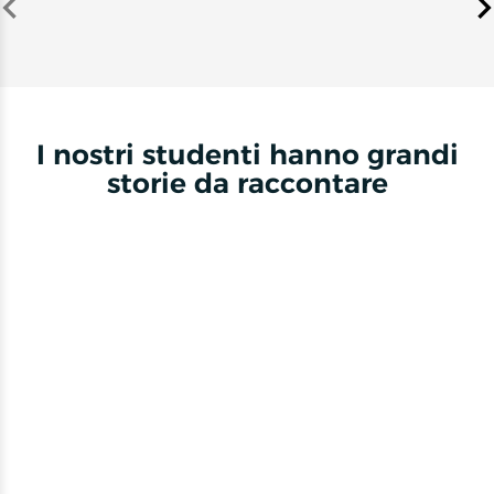
Item
1
of
17
I nostri studenti hanno grandi
storie da raccontare